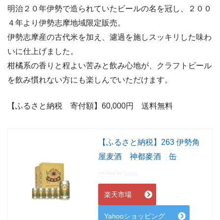
明治２０年伊勢で造られていたビールの名を冠し、２００
４年より伊勢志摩地域限定販売。
伊勢志摩産の古代米を加え、濾過を施しスッキリした味わ
いに仕上げました。
柑橘系の香りと程よい苦みと飲み心地が、クラフトビール
を飲み慣れない方にも楽しんでいただけます。
【ふるさと納税 寄付額】60,000
円 送料無料
【ふるさと納税】263 伊勢角
屋麦酒 神都麥酒 缶
created by
Rinker
楽天市場
Yahooショッピング