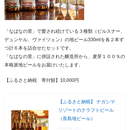
「なばなの里」で愛され続けている３種類（ピルスナー、
デュンケル、ヴァイツェン）の地ビール330mlを各２本ず
つ計６本を詰合せたセットです。
「なばなの里」に併設された醸造所から、麦芽１００％の
本格派地ビールをお届けいたします。
【ふるさと納税 寄付額】10,000
円
【ふるさと納税】 ナガシマ
リゾートのクラフトビール
（長島地ビール）
created by
Rinker