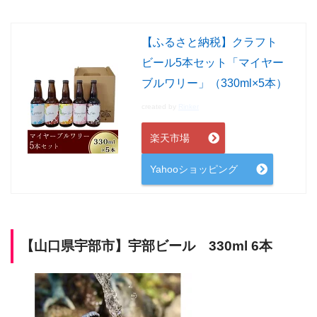
【ふるさと納税】クラフト
ビール5本セット「マイヤー
ブルワリー」（330ml×5本）
created by
Rinker
楽天市場
Yahooショッピング
【山口県宇部市】
宇部ビール 330ml 6本