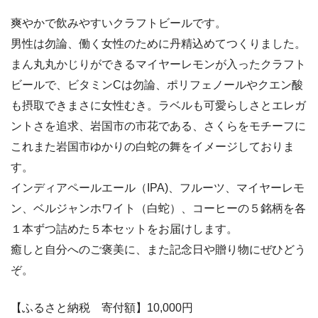
爽やかで飲みやすいクラフトビールです。
男性は勿論、働く女性のために丹精込めてつくりました。
まん丸丸かじりができるマイヤーレモンが入ったクラフト
ビールで、ビタミンCは勿論、ポリフェノールやクエン酸
も摂取できまさに女性むき。ラベルも可愛らしさとエレガ
ントさを追求、岩国市の市花である、さくらをモチーフに
これまた岩国市ゆかりの白蛇の舞をイメージしておりま
す。
インディアペールエール（IPA)、フルーツ、マイヤーレモ
ン、ベルジャンホワイト（白蛇）、コーヒーの５銘柄を各
１本ずつ詰めた５本セットをお届けします。
癒しと自分へのご褒美に、また記念日や贈り物にぜひどう
ぞ。
【ふるさと納税 寄付額】10,000
円